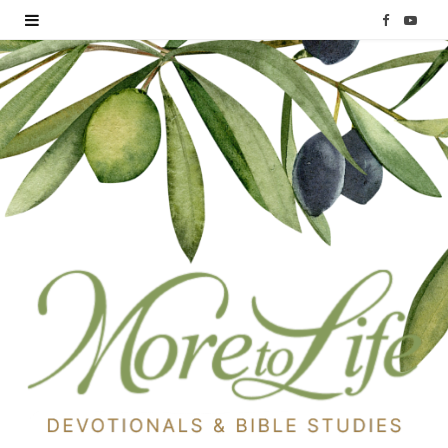
F
Y
a
o
c
u
e
T
b
u
o
b
o
e
k